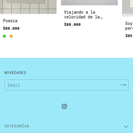
Viajando a la
velocidad de la
Poesía
poesía
Soy
$80.000
per
$80.000
per
$85
NOVEDADES
CATEGORÍAS