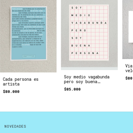
Via
vel
poe
Soy medio vagabunda
$80
Cada persona es
pero soy buena
artista
persona
$85.000
$80.000
NOVEDADES