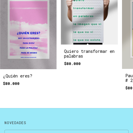
Quiero transformar en
palabras
$80.000
Pau
¿Quién eres?
# 2
$80.000
$80
NOVEDADES