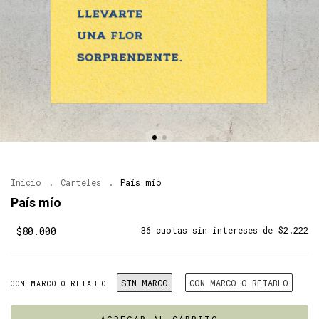
Inicio
.
Carteles
.
País mío
País mío
$80.000
36
cuotas sin intereses de
$2.222
SIN MARCO
CON MARCO O RETABLO
CON MARCO O RETABLO