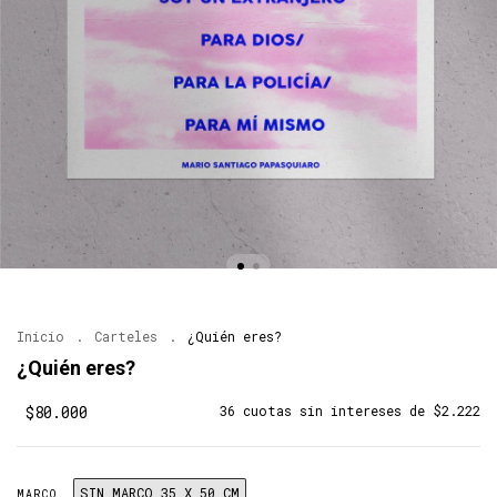
Inicio
.
Carteles
.
¿Quién eres?
¿Quién eres?
$80.000
36
cuotas sin intereses de
$2.222
SIN MARCO 35 X 50 CM
MARCO