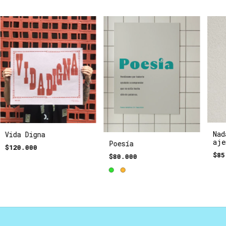
Nad
Vida Digna
aje
Poesía
$120.000
$85
$80.000